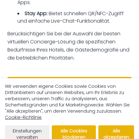
Apps.
Stay App:
Bietet schnellen QR/NFC-Zugriff
und einfache Live-Chat-Funktionalität.
Berücksichtigen Sie bei der Auswahl der besten
virtuellen Concierge-Lösung die spezifischen
Bedürfnisse Ihres Hotels, die Gästedemografie und
die betrieblichen Prioritäten.
Fordern Sie noch heute eine Demo von
Wir verwenden eigene Cookies sowie Cookies von
Concierge an!
Drittanbietern auf unseren Websites, um Ihr Erlebnis zu
verbessern, unseren Traffic zu analysieren, aus
Sicherheitsgründen und für Marketingzwecke. Wählen Sie
"Alle akzeptieren", um deren Verwendung zuzulassen.
Cookie-Richtlinie
.
AGB & Datenschutz
Concierge Friend 2026 ©
Einstellungen
Alle Cookies
Alle
Wir sind klimaneutral
verwalten
blockieren
akzeptieren