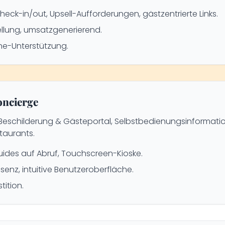
heck-in/out, Upsell-Aufforderungen, gästzentrierte Links.
ellung, umsatzgenerierend.
ine-Unterstützung.
oncierge
Beschilderung & Gästeportal, Selbstbedienungsinformatio
taurants.
uides auf Abruf, Touchscreen-Kioske.
enz, intuitive Benutzeroberfläche.
ition.