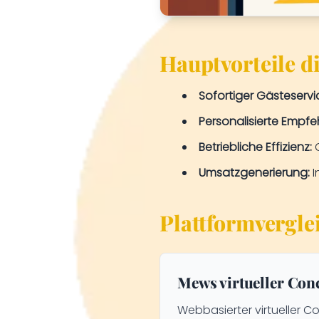
Hauptvorteile d
Sofortiger Gästeservi
Personalisierte Empfe
Betriebliche Effizienz:
C
Umsatzgenerierung:
I
Plattformvergle
Mews virtueller Con
Webbasierter virtueller C