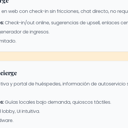
en web con check-in sin fricciones, chat directo, no req
s:
Check-in/out online, sugerencias de upsell, enlaces ce
generador de ingresos.
imitado.
cierge
activa y portal de huéspedes, información de autoservicio
s:
Guías locales bajo demanda, quioscos táctiles.
lobby, UI intuitiva.
dware.